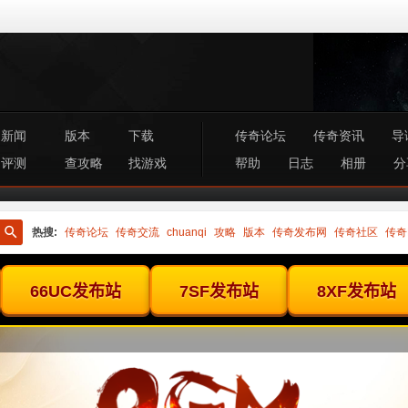
新闻
版本
下载
传奇论坛
传奇资讯
导
评测
查攻略
找游戏
帮助
日志
相册
分
热搜:
传奇论坛
传奇交流
chuanqi
攻略
版本
传奇发布网
传奇社区
传奇
搜
索