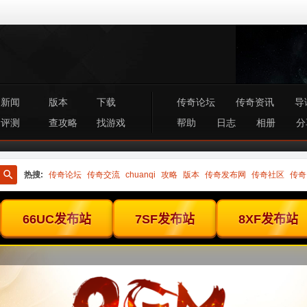
新闻
版本
下载
传奇论坛
传奇资讯
导
评测
查攻略
找游戏
帮助
日志
相册
分
热搜:
传奇论坛
传奇交流
chuanqi
攻略
版本
传奇发布网
传奇社区
传奇
搜
索