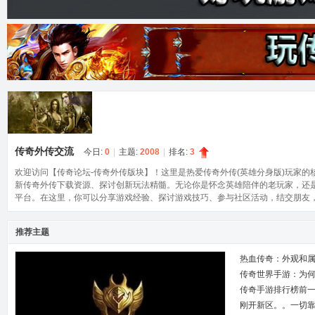
奇
传奇外传交流
今日:
0
|
主题:
2008
|
排名:
3
论
欢迎访问【传奇论坛-传奇外传版块】！这里是热爱传奇外传(英雄分身版)玩家
新传奇外传下载资源、探讨创新玩法精髓。无论你是怀念英雄陪伴的老玩家，还
平台。在这里，你可以分享游戏经验、探讨游戏技巧、参与社区活动，结交朋友
推荐主题
热血传奇：外观和
传奇世界手游：为
传奇手游排行榜前
刚开新区。。一切
坛